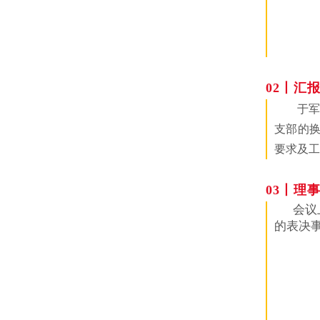
02丨汇报
于军
支部的
要求及工
03丨理
会议
的表决