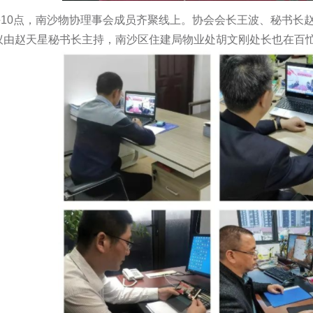
午10点，南沙物协理事会成员齐聚线上。协会会长王波、秘书长
议由赵天星秘书长主持，南沙区住建局物业处胡文刚处长也在百