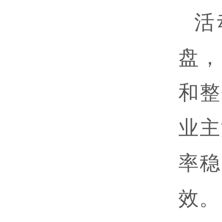
活
盘，
和整
业主
率稳
效。