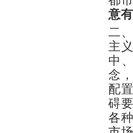
意
二
主
中
念
配
碍
各
市