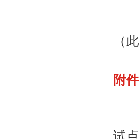
（
附件
试