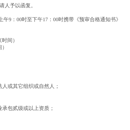
请人予以函复。
上午9：00时至下午17：00时携带《预审合格通知书》
京时间）
间）
法人或其它组织或自然人；
业承包贰级或以上资质；