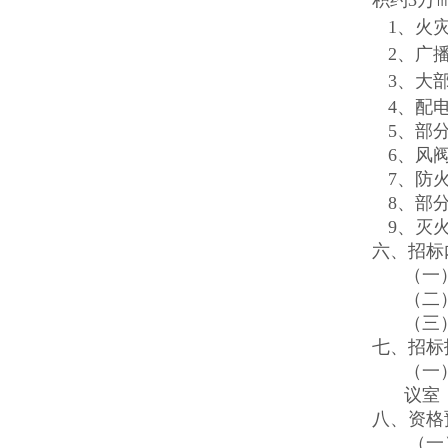
积约3万
1、火
2、广
3、大
4、配
5、部
6、风
7、防
8、部
9、灭
六、招标
（一
（二
（三
七、招标
（一
议室
八、资格
（一