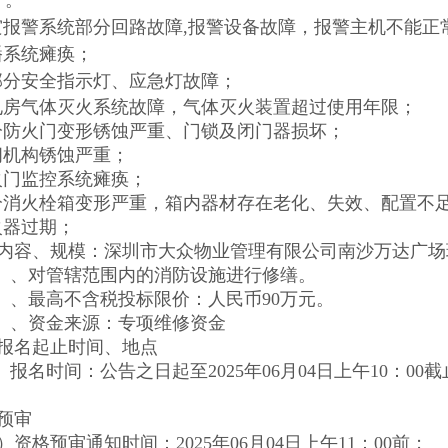
㎡。
灾报警系统部分回路故障,报警设备故障，报警主机不能正
播系统瘫痪；
部分安全指示灯、应急灯故障；
电房气体灭火系统故障，气体灭火装置超过使用年限；
分防火门变形锈蚀严重、门锁及闭门器损坏；
阀机构锈蚀严重；
火门监控系统瘫痪；
分消火栓箱变形严重，箱内器材存在老化、失效、配置不
火器过期；
内容、规模：深圳市大众物业管理有限公司南沙万达广场环
）、对管辖范围内的消防设施进行修缮。
）、最高不含税投标限价：人民币90万元。
）、资金来源：专项维修资金
报名起止时间、地点
）报名时间：公告之日起至2025年06月04日上午10：
预审
）资格预审通知时间：2025年06月04日上午11：00前；