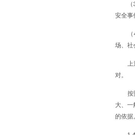
（3）
安全事
（4）
场、社
上述各
对。
按照社
大、一
的依据
1.4