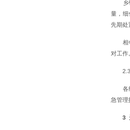
乡镇（
量，细
先期处
相邻地
对工作
2.3
各级各
急管理
3