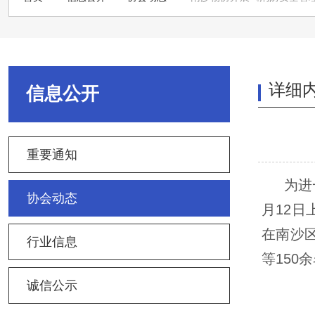
详细
信息公开
重要通知
为进
协会动态
月12
在南沙
行业信息
等150
诚信公示