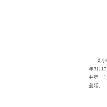
某小
年3月
并第一
蔓延。