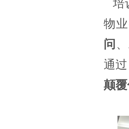
培
物业
问
、
通过
颠覆