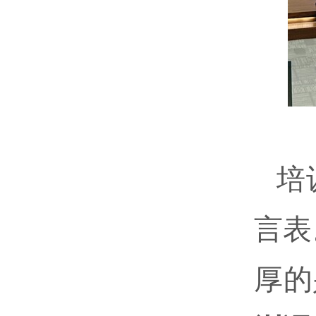
培
言表
厚的