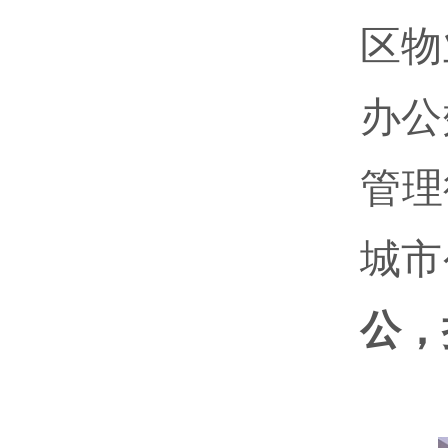
区物
办公
管理
城市
公，