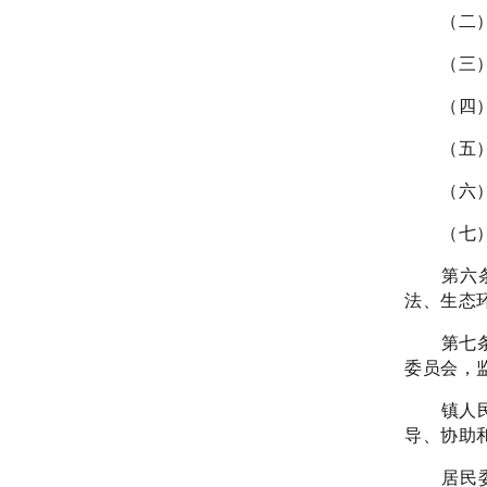
（二
（三
（四
（五
（六
（七
第六
法、生态
第七
委员会，
镇人
导、协助
居民