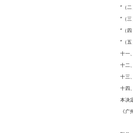
“（
“（
“（
“（
十一、将第
十二、删
十三、将
十四、在
本决定
《广州市