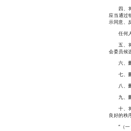
四、将第
应当通过
示同意、
任何
五、将第
会委员候
六、删除
七、删除
八、删除
九、删
十、将第
良好的秩
“（