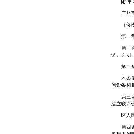
附件
广州市
（修改
第一章
第一
适、文明
第二
本条
施设备和
第三
建立联席
区人
第四
履行下列