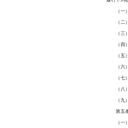
（一
（二
（三
（四
（五
（六
（七
（八
（九
第五
（一