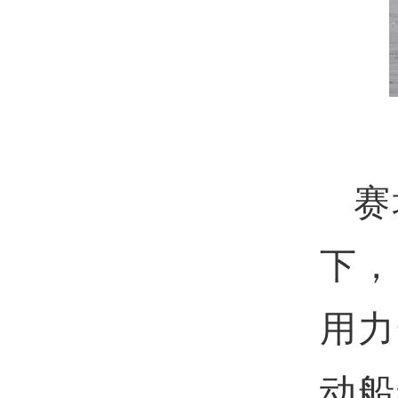
赛
下，
用力
动船