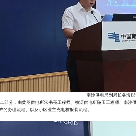
南沙供电局
副局长
谷海彤
二部分，由黄阁供电所宋书亮工程师、横沥供电所陏玉工程师、南沙
户的办理流程、以及小区业主充电桩报装流程。