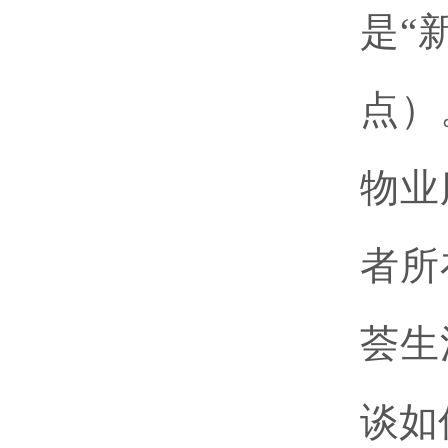
是
“
点）
物业
者所
荟生
谈如