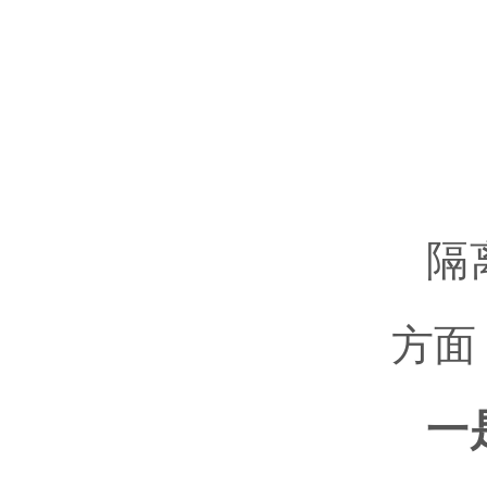
隔
方面
一