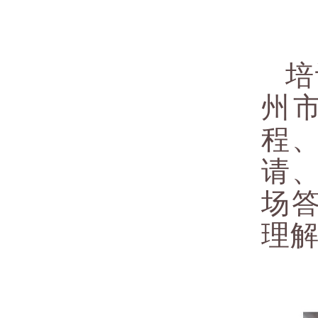
培
州
程
请
场
理