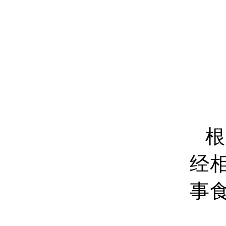
根
经
事